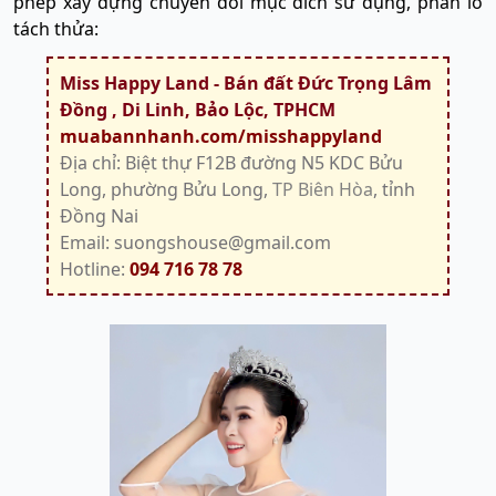
phép xây dựng chuyển đổi mục đích sử dụng, phân lô
tách thửa:
Miss Happy Land - Bán đất Đức Trọng Lâm
Đồng , Di Linh, Bảo Lộc, TPHCM
muabannhanh.com/misshappyland
Địa chỉ: Biệt thự F12B đường N5 KDC Bửu
Long, phường Bửu Long,
TP Biên Hòa
, tỉnh
Đồng Nai
Email: suongshouse@gmail.com
Hotline:
094 716 78 78