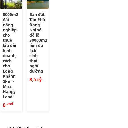
8000m2
Bán đất
đất
Tân Phú
nông
Đồng
nghiệp,
Nai sổ
cho
đỏ lô
thuê
30000m2
lâu dài
làm du
kinh
lịch
doanh,
sinh
cách
thái
chợ
nghỉ
Long
dưỡng
Khánh
8,5 tỷ
5km -
Miss
Happy
Land
vnđ
0