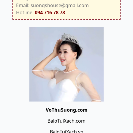
Email: suongshouse@gmail.com
Hotline:
094 716 78 78
VoThuSuong.com
BaloTuiXach.com
BaloTuiXach.vn