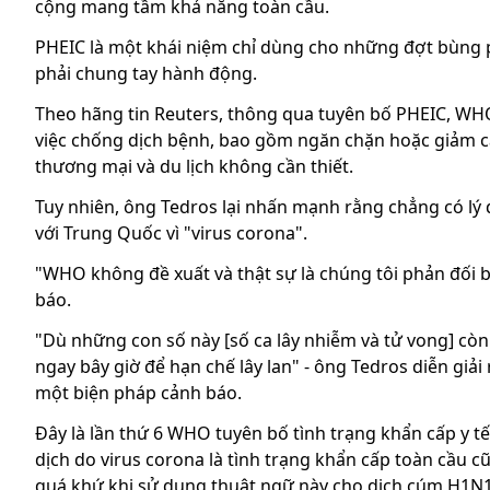
cộng mang tầm khả năng toàn cầu.
PHEIC là một khái niệm chỉ dùng cho những đợt bùng p
phải chung tay hành động.
Theo hãng tin Reuters, thông qua tuyên bố PHEIC, WHO 
việc chống dịch bệnh, bao gồm ngăn chặn hoặc giảm cá
thương mại và du lịch không cần thiết.
Tuy nhiên, ông Tedros lại nhấn mạnh rằng chẳng có lý 
với Trung Quốc vì "virus corona".
"WHO không đề xuất và thật sự là chúng tôi phản đối 
báo.
"Dù những con số này [số ca lây nhiễm và tử vong] c
ngay bây giờ để hạn chế lây lan" - ông Tedros diễn giả
một biện pháp cảnh báo.
Đây là lần thứ 6 WHO tuyên bố tình trạng khẩn cấp y tế
dịch do virus corona là tình trạng khẩn cấp toàn cầu c
quá khứ khi sử dụng thuật ngữ này cho dịch cúm H1N