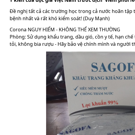
Ý kiến của độc giả Việt Nam trước dịch Viêm phổi 
Đề nghị tất cả các trường học trong cả nước hoãn tập tr
bệnh nhất và rất khó kiểm soát! (Duy Mạnh)
Corona NGUY HIỂM - KHÔNG THỂ XEM THƯỜNG
Phòng: Sử dụng khẩu trang, dầu gió, cồn y tế, hạn ch
tỏi, không bia rượu - Hãy bảo vệ chính mình và người 