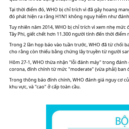
Tại thời điểm đó, WHO bị chỉ trích vì đã gây hoang m
đó phát hiện ra rằng H1N1 không nguy hiểm như đánh
Tuy nhiên năm 2014, WHO bị chỉ trích vì xem nhẹ mức đ
Tây Phi, giết chết hơn 11.300 người tính đến thời điểm 
Trong 2 lần họp báo vào tuần trước, WHO đã từ chối 
cho rằng còn thiếu bằng chứng lây truyền từ người sa
Hôm 27-1, WHO thừa nhận "lỗi đánh máy" trong đánh g
corona, đính chính từ mức "moderate" (vừa phải) ban 
Trong thông báo đính chính, WHO đánh giá nguy cơ của 
khu vực, và "cao" ở cấp toàn cầu.