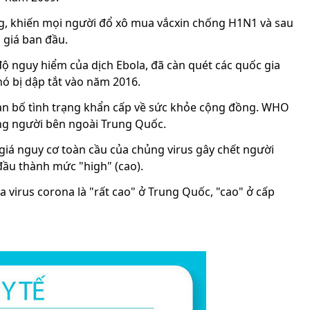
ang, khiến mọi người đổ xô mua vắcxin chống H1N1 và sau
 giá ban đầu.
ộ nguy hiểm của dịch Ebola, đã càn quét các quốc gia
nó bị dập tắt vào năm 2016.
ban bố tình trạng khẩn cấp về sức khỏe cộng đồng. WHO
ng người bên ngoài Trung Quốc.
iá nguy cơ toàn cầu của chủng virus gây chết người
đầu thành mức "high" (cao).
virus corona là "rất cao" ở Trung Quốc, "cao" ở cấp