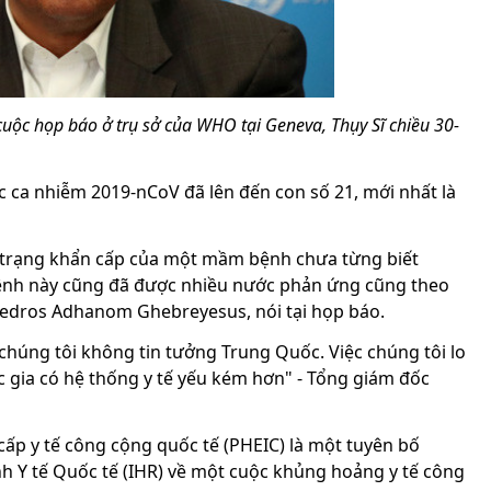
ộc họp báo ở trụ sở của WHO tại Geneva, Thụy Sĩ chiều 30-
c ca nhiễm 2019-nCoV đã lên đến con số 21, mới nhất là
h trạng khẩn cấp của một mầm bệnh chưa từng biết
bệnh này cũng đã được nhiều nước phản ứng cũng theo
Tedros Adhanom Ghebreyesus, nói tại họp báo.
à chúng tôi không tin tưởng Trung Quốc. Việc chúng tôi lo
c gia có hệ thống y tế yếu kém hơn" - Tổng giám đốc
cấp y tế công cộng quốc tế (PHEIC) là một tuyên bố
 Y tế Quốc tế (IHR) về một cuộc khủng hoảng y tế công