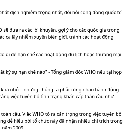
hát dịch nghiêm trọng nhất, đòi hỏi cộng đồng quốc tế
sẽ đưa ra các lời khuyên, gợi ý cho các quốc gia trong
c ca lây nhiễm xuyên biên giới, tránh các hoạt động
do gì để hạn chế các hoạt động du lịch hoặc thương mại
bất kỳ sự hạn chế nào" - Tổng giám đốc WHO nêu tại họp
òn khá nhỏ… nhưng chúng ta phải cùng nhau hành động
i rằng việc tuyên bố tình trạng khẩn cấp toàn cầu như
 toàn cầu. Việc WHO tỏ ra cẩn trọng trong việc tuyên bố
ũng dễ hiểu bởi tổ chức này đã nhận nhiều chỉ trích trong
1 năm 2009.