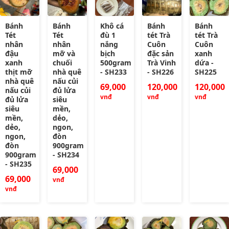
Bánh
Bánh
Khô cá
Bánh
Bánh
Tét
Tét
đù 1
tét Trà
tét Trà
nhân
nhân
nắng
Cuôn
Cuôn
đậu
mỡ và
bịch
đặc sản
xanh
xanh
chuối
500gram
Trà Vinh
dứa -
thịt mỡ
nhà quê
- SH233
- SH226
SH225
nhà quê
nấu củi
69,000
120,000
120,000
nấu củi
đủ lửa
vnđ
vnđ
vnđ
đủ lửa
siêu
siêu
mền,
mền,
dẻo,
dẻo,
ngon,
ngon,
đòn
đòn
900gram
900gram
- SH234
- SH235
69,000
69,000
vnđ
vnđ