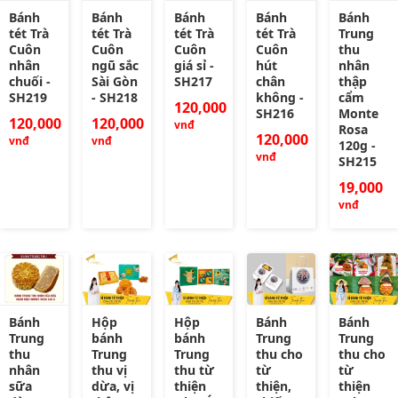
Bánh
Bánh
Bánh
Bánh
Bánh
tét Trà
tét Trà
tét Trà
tét Trà
Trung
Cuôn
Cuôn
Cuôn
Cuôn
thu
nhân
ngũ sắc
giá sỉ -
hút
nhân
chuối -
Sài Gòn
SH217
chân
thập
SH219
- SH218
không -
cẩm
120,000
SH216
Monte
120,000
120,000
vnđ
Rosa
120,000
vnđ
vnđ
120g -
vnđ
SH215
19,000
vnđ
Bánh
Hộp
Hộp
Bánh
Bánh
Trung
bánh
bánh
Trung
Trung
thu
Trung
Trung
thu cho
thu cho
nhân
thu vị
thu từ
từ
từ
sữa
dừa, vị
thiện
thiện,
thiện