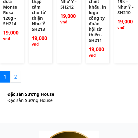
dừa
thập
Như Ý -
chiết
19k -
Monte
cẩm
SH212
khấu, in
Như Ý -
Rosa
cho từ
logo
SH210
19,000
120g -
thiện
công ty,
19,000
vnđ
SH214
Như Ý -
đoàn
vnđ
SH213
hội từ
19,000
thiện -
19,000
vnđ
SH211
vnđ
19,000
vnđ
1
2
Đặc sản Sương House
Đặc sản Sương House