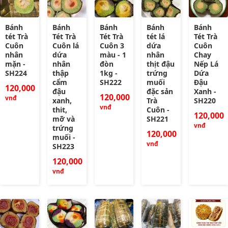
Bánh
Bánh
Bánh
Bánh
Bánh
tét Trà
Tét Trà
Tét Trà
tét lá
Tét Trà
Cuôn
Cuôn lá
Cuôn 3
dứa
Cuôn
nhân
dứa
màu - 1
nhân
Chay
mặn -
nhân
đòn
thịt đậu
Nếp Lá
SH224
thập
1kg -
trứng
Dứa
cẩm
SH222
muối
Đậu
120,000
đậu
đặc sản
Xanh -
120,000
vnđ
xanh,
Trà
SH220
vnđ
thit,
Cuôn -
120,000
mỡ và
SH221
vnđ
trứng
120,000
muối -
vnđ
SH223
120,000
vnđ