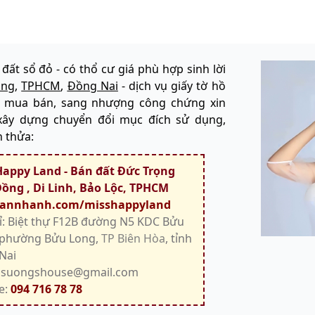
 đất sổ đỏ - có thổ cư giá phù hợp sinh lời
ồng
,
TPHCM
,
Đồng Nai
- dịch vụ giấy tờ hồ
: mua bán, sang nhượng công chứng xin
xây dựng chuyển đổi mục đích sử dụng,
h thửa:
Happy Land - Bán đất Đức Trọng
ồng , Di Linh, Bảo Lộc, TPHCM
annhanh.com/misshappyland
ỉ: Biệt thự F12B đường N5 KDC Bửu
 phường Bửu Long,
TP Biên Hòa
, tỉnh
Nai
: suongshouse@gmail.com
e:
094 716 78 78