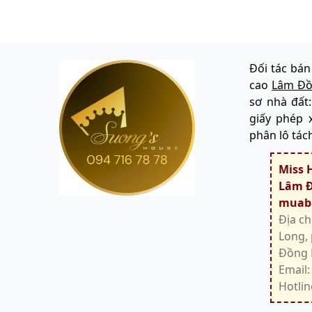
Đối tác bán
cao
Lâm Đ
sơ nhà đất
giấy phép 
phân lô tác
Miss 
Lâm Đ
muab
Địa ch
Long,
Đồng 
Email
Hotlin