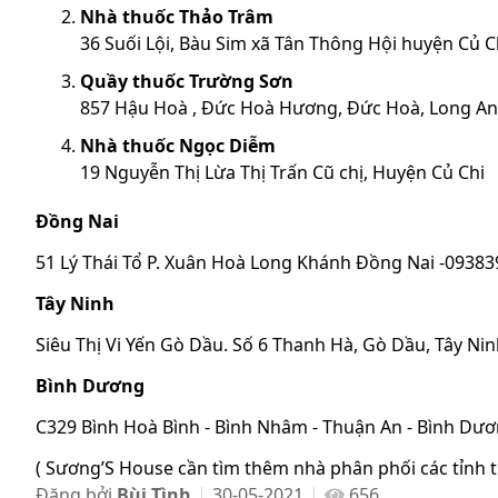
Nhà thuốc Thảo Trâm
36 Suối Lội, Bàu Sim xã Tân Thông Hội huyện Củ C
Quầy thuốc Trường Sơn
857 Hậu Hoà , Đức Hoà Hương, Đức Hoà, Long An
Nhà thuốc Ngọc Diễm
19 Nguyễn Thị Lừa Thị Trấn Cũ chị, Huyện Củ Chi
Đồng Nai
51 Lý Thái Tổ P. Xuân Hoà Long Khánh Đồng Nai -0938
Tây Ninh
Siêu Thị Vi Yến Gò Dầu. Số 6 Thanh Hà, Gò Dầu, Tây Ni
Bình Dương
C329 Bình Hoà Bình - Bình Nhâm - Thuận An - Bình Dư
( Sương’S House cần tìm thêm nhà phân phối các tỉnh 
Đăng bởi
Bùi Tình
30-05-2021
656