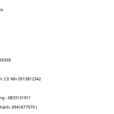
hi
395939
nh. Cô Yến 0913812342
ơng - 0833131911
thành. 0941877979 )