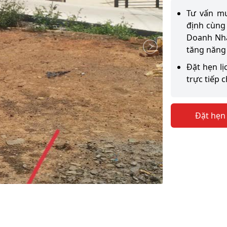
Tư vấn mu
định cùng
Doanh Nhâ
tăng năng
Đặt hẹn lị
trực tiếp 
Đặt hẹn