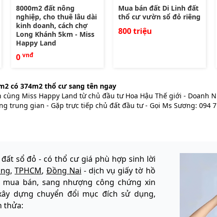
8000m2 đất nông
Mua bán đất Di Linh đất
nghiệp, cho thuê lâu dài
thổ cư vườn sổ đỏ riêng
kinh doanh, cách chợ
800 triệu
Long Khánh 5km - Miss
Happy Land
vnđ
0
2m2 có 374m2 thổ cư sang tên ngay
h cùng Miss Happy Land từ chủ đầu tư Hoa Hậu Thế giới - Doanh Nh
ng trung gian - Gặp trực tiếp chủ đất đầu tư - Gọi Ms Sương: 094 
 đất sổ đỏ - có thổ cư giá phù hợp sinh lời
ồng
,
TPHCM
,
Đồng Nai
- dịch vụ giấy tờ hồ
: mua bán, sang nhượng công chứng xin
xây dựng chuyển đổi mục đích sử dụng,
h thửa: