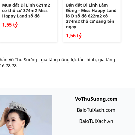
Mua đất Di Linh 621m2
Bán đất Di Linh Lâm
có thổ cư 374m2 Miss
Đồng - Miss Happy Land
Happy Land sổ đỏ
lô D sổ đỏ 622m2 có
374m2 thổ cư sang tên
1,55 tỷ
ngay
1,56 tỷ
ân Võ Thu Sương - gia tăng năng lực tài chính, gia tăng
716 78 78
VoThuSuong.com
BaloTuiXach.com
BaloTuiXach.vn