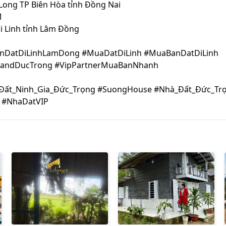
ong TP Biên Hòa tỉnh Đồng Nai
M
Di Linh tỉnh Lâm Đồng
anDatDiLinhLamDong #MuaDatDiLinh #MuaBanDatDiLinh
LandDucTrong #VipPartnerMuaBanNhanh
Đất_Ninh_Gia_Đức_Trọng #SuongHouse #Nhà_Đất_Đức_Tr
 #NhaDatVIP