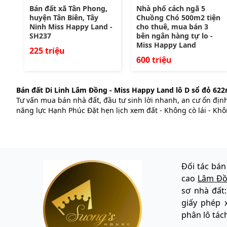
Bán đất xã Tân Phong,
Nhà phố cách ngã 5
huyện Tân Biên, Tây
Chuồng Chó 500m2 tiện
Ninh Miss Happy Land -
cho thuê, mua bán 3
SH237
bên ngân hàng tự lo -
Miss Happy Land
225 triệu
600 triệu
Bán đất Di Linh Lâm Đồng - Miss Happy Land lô D sổ đỏ 62
Tư vấn mua bán nhà đất, đầu tư sinh lời nhanh, an cư ổn địn
năng lực Hạnh Phúc Đặt hẹn lịch xem đất - Không cò lái - Khô
Đối tác bán
cao
Lâm Đ
sơ nhà đất
giấy phép 
phân lô tác