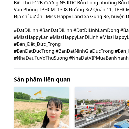
Biệt thự F12B đường N5 KDC Bửu Long phường Bửu L
Văn Phòng TPHCM: 1308 Đường 3/2 Quận 11, TPHC
Địa chỉ dự án : Miss Happy Land xã Gung Ré, huyện 
#DatDiLinh #BanDatDiLinh #DatDiLinhLamDong #B
#MissHappyLan #MissHappyLanDiLinh #MissHappy
#Bán_Đất_Đức_Trọng
#BanDatDucTrong #BanDatNinhGiaDucTrong #Bán_
#NhaDauTuVoThuSuong #NhaDatVIPMuaBanNhanh
Sản phẩm liên quan