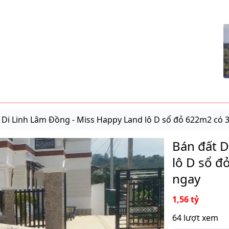
 Di Linh Lâm Đồng - Miss Happy Land lô D sổ đỏ 622m2 có 
Bán đất D
lô D sổ đ
ngay
1,56 tỷ
64 lượt xem