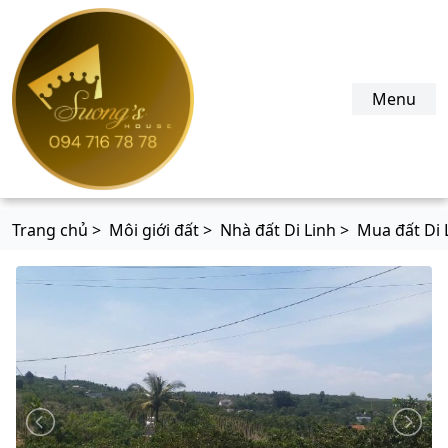
suonghouse.com
Menu
Trang chủ >
Môi giới đất >
Nhà đất Di Linh >
Mua đất Di 