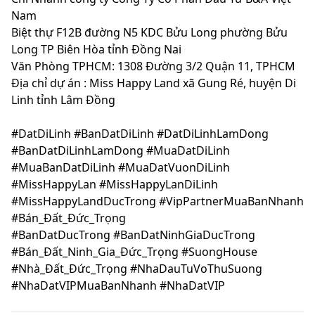
Nam
Biệt thự F12B đường N5 KDC Bửu Long phường Bửu
Long TP Biên Hòa tỉnh Đồng Nai
Văn Phòng TPHCM: 1308 Đường 3/2 Quận 11, TPHCM
Địa chỉ dự án : Miss Happy Land xã Gung Ré, huyện Di
Linh tỉnh Lâm Đồng
#DatDiLinh #BanDatDiLinh #DatDiLinhLamDong
#BanDatDiLinhLamDong #MuaDatDiLinh
#MuaBanDatDiLinh #MuaDatVuonDiLinh
#MissHappyLan #MissHappyLanDiLinh
#MissHappyLandDucTrong #VipPartnerMuaBanNhanh
#Bán_Đất_Đức_Trọng
#BanDatDucTrong #BanDatNinhGiaDucTrong
#Bán_Đất_Ninh_Gia_Đức_Trọng #SuongHouse
#Nhà_Đất_Đức_Trọng #NhaDauTuVoThuSuong
#NhaDatVIPMuaBanNhanh #NhaDatVIP