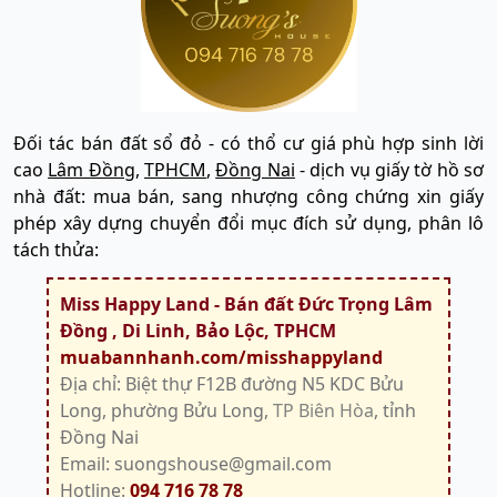
Đối tác bán đất sổ đỏ - có thổ cư giá phù hợp sinh lời
cao
Lâm Đồng
,
TPHCM
,
Đồng Nai
- dịch vụ giấy tờ hồ sơ
nhà đất: mua bán, sang nhượng công chứng xin giấy
phép xây dựng chuyển đổi mục đích sử dụng, phân lô
tách thửa:
Miss Happy Land - Bán đất Đức Trọng Lâm
Đồng , Di Linh, Bảo Lộc, TPHCM
muabannhanh.com/misshappyland
Địa chỉ: Biệt thự F12B đường N5 KDC Bửu
Long, phường Bửu Long,
TP Biên Hòa
, tỉnh
Đồng Nai
Email: suongshouse@gmail.com
Hotline:
094 716 78 78