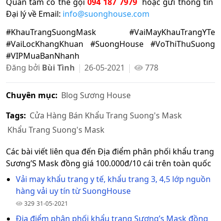
Quan tâm có thể gọi
094 187 7979
hoặc gửi thông tin
Đại lý về Email:
info@suonghouse.com
#KhauTrangSuongMask #VaiMayKhauTrangYTe
#VaiLocKhangKhuan #SuongHouse #VoThiThuSuong
#VIPMuaBanNhanh
Đăng bởi
Bùi Tình
26-05-2021
778
Chuyên mục:
Blog Sương House
Tags:
Cửa Hàng Bán Khẩu Trang Suong's Mask
Khẩu Trang Suong's Mask
Các bài viết liên qua đến Địa điểm phân phối khẩu trang
Sương’S Mask đồng giá 100.000đ/10 cái trên toàn quốc
Vải may khẩu trang y tế, khẩu trang 3, 4,5 lớp nguồn
hàng vải uy tín từ SuongHouse
329
31-05-2021
Địa điểm phân phối khẩu trang Sương’s Mask đồng