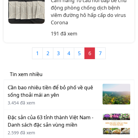
Cẩm nang 10 câu hỏi đáp để chủ
động phòng chống dịch bệnh
viêm đường hô hấp cấp do virus
Corona
191 đã xem
1
2
3
4
5
6
7
Tin xem nhiều
Cần bao nhiêu tiền để bỏ phố về quê
sống thoải mái an yên
3.454 đã xem
Đặc sản của 63 tỉnh thành Việt Nam -
Danh sách đặc sản vùng miền
2.599 đã xem